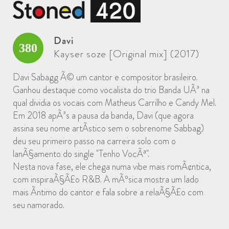
Davi
380
Kayser soze [Original mix] (2017)
Davi Sabagg Ã© um cantor e compositor brasileiro.
Ganhou destaque como vocalista do trio Banda UÃ³ na
qual dividia os vocais com Matheus Carrilho e Candy Mel.
Em 2018 apÃ³s a pausa da banda, Davi (que agora
assina seu nome artÃ­stico sem o sobrenome Sabbag)
deu seu primeiro passo na carreira solo com o
lanÃ§amento do single "Tenho VocÃª".
Nesta nova fase, ele chega numa vibe mais romÃ¢ntica,
com inspiraÃ§Ã£o R&B. A mÃºsica mostra um lado
mais Ã­ntimo do cantor e fala sobre a relaÃ§Ã£o com
seu namorado.